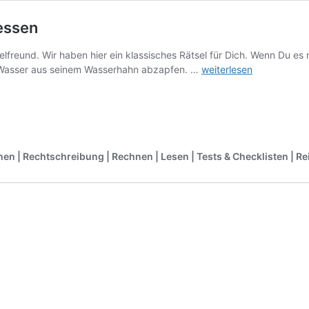
essen
elfreund. Wir haben hier ein klassisches Rätsel für Dich. Wenn Du e
Klassisches
r Wasser aus seinem Wasserhahn abzapfen. …
weiterlesen
Rätsel:
4
Liter
Wasser
abmessen
nen | Rechtschreibung | Rechnen | Lesen | Tests & Checklisten |