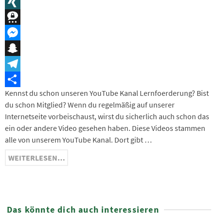
Message
XING
Threema
Messenger
Snapchat
Telegram
Kennst du schon unseren YouTube Kanal Lernfoerderung? Bist
Teilen
du schon Mitglied? Wenn du regelmäßig auf unserer
Internetseite vorbeischaust, wirst du sicherlich auch schon das
ein oder andere Video gesehen haben. Diese Videos stammen
alle von unserem YouTube Kanal. Dort gibt …
WEITERLESEN…
Das könnte dich auch interessieren