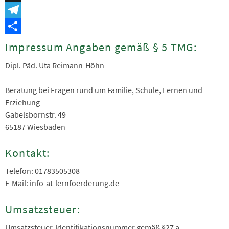
Snapchat
Telegram
Teilen
Impressum Angaben gemäß § 5 TMG:
Dipl. Päd. Uta Reimann-Höhn
Beratung bei Fragen rund um Familie, Schule, Lernen und
Erziehung
Gabelsbornstr. 49
65187 Wiesbaden
Kontakt:
Telefon: 01783505308
E-Mail: info-at-lernfoerderung.de
Umsatzsteuer:
Umsatzsteuer-Identifikationsnummer gemäß §27 a