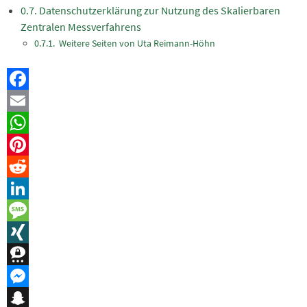
Datenschutzerklärung zur Nutzung des Skalierbaren
Zentralen Messverfahrens
Weitere Seiten von Uta Reimann-Höhn
Facebook
Email
WhatsApp
Pinterest
Reddit
LinkedIn
Message
XING
Threema
Messenger