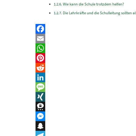
Wie kann die Schule trotzdem helfen?
Die Lehrkräfte und die Schulleitung sollten al
Facebook
Email
WhatsApp
Pinterest
Reddit
LinkedIn
Message
XING
Threema
Messenger
Snapchat