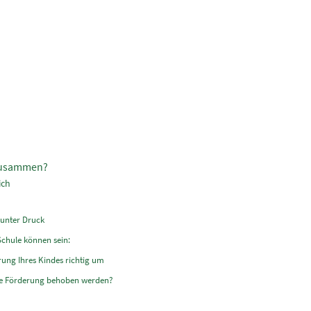
 zusammen?
ich
 unter Druck
Schule können sein:
rung Ihres Kindes richtig um
rne Förderung behoben werden?