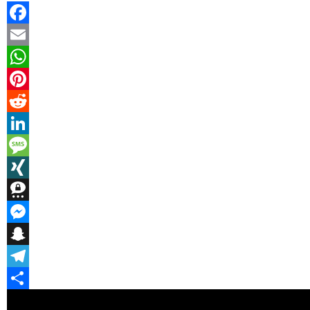
Facebook
Email
WhatsApp
Pinterest
Reddit
LinkedIn
Message
XING
Threema
Messenger
Snapchat
Telegram
Teilen