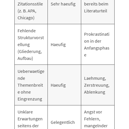
Zitationsstile
Sehr haeufig
bereits beim
(z. B. APA,
Literaturteil
Chicago)
Fehlende
Prokrastinati
Strukturvorst
on in der
ellung
Haeufig
Anfangsphas
(Gliederung,
e
Aufbau)
Ueberwaetige
nde
Laehmung,
Themenbreit
Haeufig
Zerstreuung,
e ohne
Ablenkung
Eingrenzung
Unklare
Angst vor
Erwartungen
Fehlern,
Gelegentlich
seitens der
mangelnder