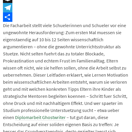
Snapchat
Telegram
Die Facharbeit stellt viele Schuelerinnen und Schueler vor eine
Teilen
ungewohnte Herausforderung: Zum ersten Mal muessen sie
eigenstaendig auf 10 bis 12 Seiten wissenschaftlich
argumentieren – ohne die gewohnte Unterrichtsstruktur als
Stuetze. Nicht selten fuehrt das zu totaler Blockade,
Prokrastination und echtem Frust im Familienalltag. Eltern
wissen oft nicht, wie sie helfen sollen, ohne die Arbeit selbst zu
uebernehmen. Dieser Leitfaden erklaert, wie Lernen Motivation
beim wissenschaftlichen Arbeiten entsteht, warum sie verloren
geht und mit welchen konkreten Tipps Eltern ihre Kinder als
strategische Mentoren begleiten koennen – Schritt fuer Schritt,
ohne Druck und mit nachhaltigem Effekt. Und wer spaeter im
Studium professionelle Unterstuetzung sucht – etwa ueber
einen
Diplomarbeit Ghostwriter
– tut gut daran, diese
Entscheidung auf einer soliden eigenen Basis zu treffen: Je
besser das Grundverstaendnis, desto gezielter laesst sich