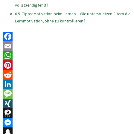
vollstaendig fehlt?
Tipps: Motivation beim Lernen – Wie unterstuetzen Eltern die
Lernmotivation, ohne zu kontrollieren?
Facebook
Email
WhatsApp
Pinterest
Reddit
LinkedIn
Message
XING
Threema
Messenger