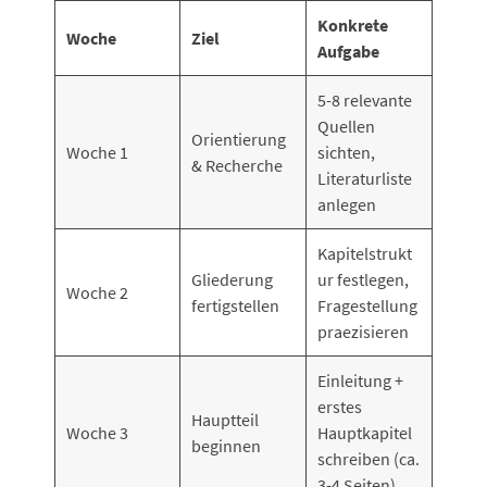
Konkrete
Woche
Ziel
Aufgabe
5-8 relevante
Quellen
Orientierung
Woche 1
sichten,
& Recherche
Literaturliste
anlegen
Kapitelstrukt
Gliederung
ur festlegen,
Woche 2
fertigstellen
Fragestellung
praezisieren
Einleitung +
erstes
Hauptteil
Woche 3
Hauptkapitel
beginnen
schreiben (ca.
3-4 Seiten)