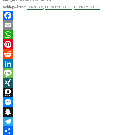
Menge
Schlagwörter:
LERNTYP
,
LERNTYP-TEST
,
LERNTYPTEST
Facebook
Email
WhatsApp
Pinterest
Reddit
LinkedIn
Message
XING
Threema
Messenger
Snapchat
Telegram