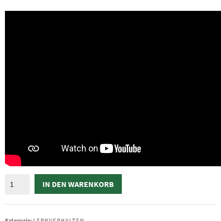
Lerntyp-
IN DEN WARENKORB
Test
mit
Lerntipps
Kategorie:
LERNVERHALTEN