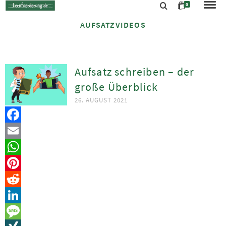
0
AUFSATZVIDEOS
Aufsatz schreiben – der
große Überblick
26. AUGUST 2021
Facebook
Email
WhatsApp
Pinterest
Reddit
LinkedIn