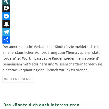
Message
XING
Threema
Messenger
Snapchat
Telegram
Der amerikanische Verband der Kinderärzte meldet sich mit
Teilen
einer erstaunlichen Aufforderung zum Thema „spielen statt
fördern“ zu Wort. “ Lasst eure Kinder wieder mehr spielen!“
Gemeinsam mit Medizinern und Wissenschaftlern fordern sie,
die totale Verplanung der Kindheit zurück zu drehen. …
WEITERLESEN…
Das könnte dich auch interessieren