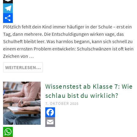
Snapchat
Telegram
Plötzlich fehlt dein Kind immer häufiger in der Schule – erst ein
Teilen
Tag, dann mehrere. Die Entschuldigungen wirken vage, das
Schulheft bleibt leer. Was harmlos begann, kann sich schnell zu
einem ernsten Problem entwickeln: Schulschwänzen ist oft kein
Zeichen von …
WEITERLESEN…
Wissenstest ab Klasse 7: Wie
schlau bist du wirklich?
7. OKTOBER 2025
Facebook
Email