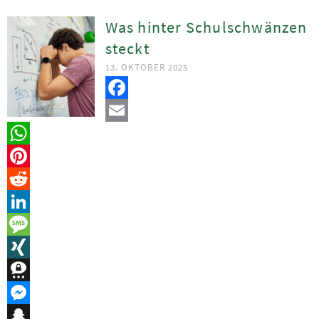
Was hinter Schulschwänzen
steckt
13. OKTOBER 2025
Facebook
Email
WhatsApp
Pinterest
Reddit
LinkedIn
Message
XING
Threema
Messenger