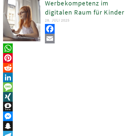
Werbekompetenz im
digitalen Raum für Kinder
28. JULI 2025
Facebook
Email
WhatsApp
Pinterest
Reddit
LinkedIn
Message
XING
Threema
Messenger
Snapchat