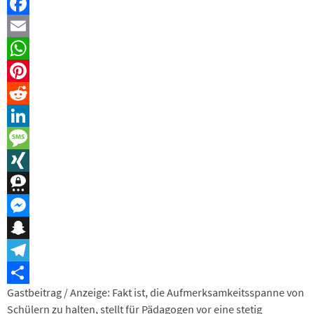
Facebook
Email
WhatsApp
Pinterest
Reddit
LinkedIn
Message
XING
Threema
Messenger
Snapchat
Telegram
Gastbeitrag / Anzeige: Fakt ist, die Aufmerksamkeitsspanne von
Teilen
Schülern zu halten, stellt für Pädagogen vor eine stetig