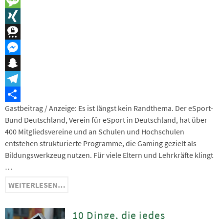
LinkedIn
Message
XING
Threema
Messenger
Snapchat
Telegram
Gastbeitrag / Anzeige: Es ist längst kein Randthema. Der eSport-
Teilen
Bund Deutschland, Verein für eSport in Deutschland, hat über
400 Mitgliedsvereine und an Schulen und Hochschulen
entstehen strukturierte Programme, die Gaming gezielt als
Bildungswerkzeug nutzen. Für viele Eltern und Lehrkräfte klingt
…
WEITERLESEN…
10 Dinge, die jedes