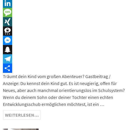
Reddit
LinkedIn
Message
XING
Threema
Messenger
Snapchat
Telegram
Träumt dein Kind vom großen Abenteuer? Gastbeitrag /
Teilen
Anzeige: Du kennst dein Kind gut. Es ist neugierig, offen für
Neues, aber auch manchmal orientierungslos im Schulsystem?
Wenn du deinem Sohn oder deiner Tochter einen echten
Entwicklungsschub ermöglichen möchtest, ist ein …
WEITERLESEN…