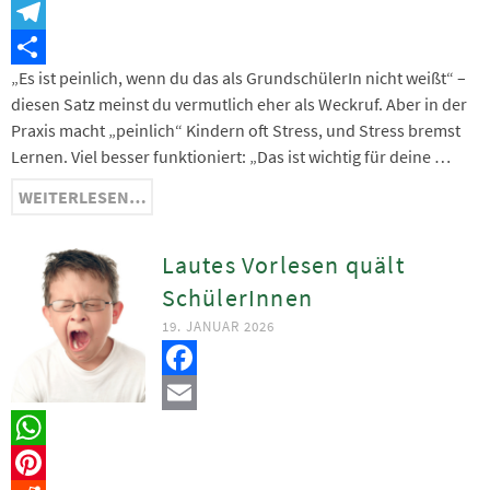
Snapchat
Telegram
„Es ist peinlich, wenn du das als GrundschülerIn nicht weißt“ –
Teilen
diesen Satz meinst du vermutlich eher als Weckruf. Aber in der
Praxis macht „peinlich“ Kindern oft Stress, und Stress bremst
Lernen. Viel besser funktioniert: „Das ist wichtig für deine …
WEITERLESEN…
Lautes Vorlesen quält
SchülerInnen
19. JANUAR 2026
Facebook
Email
WhatsApp