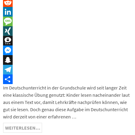
Pinterest
Reddit
LinkedIn
Message
XING
Threema
Messenger
Snapchat
Telegram
Im Deutschunterricht in der Grundschule wird seit langer Zeit
Teilen
eine klassische Übung genutzt: Kinder lesen nacheinander laut
aus einem Text vor, damit Lehrkräfte nachprüfen können, wie
gut sie lesen. Doch genau diese Aufgabe im Deutschunterricht
wird derzeit von einer erfahrenen …
WEITERLESEN…