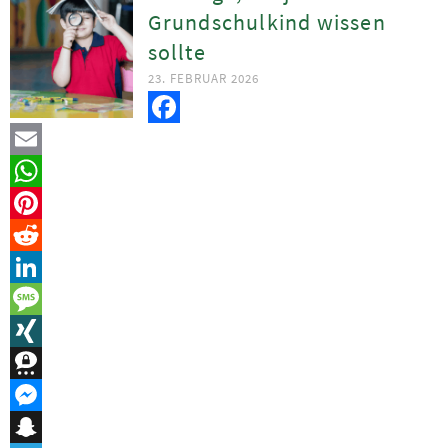
Grundschulkind wissen
sollte
23. FEBRUAR 2026
Facebook
Email
WhatsApp
Pinterest
Reddit
LinkedIn
Message
XING
Threema
Messenger