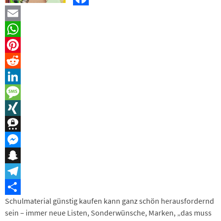
Facebook
Email
WhatsApp
Pinterest
Reddit
LinkedIn
Message
XING
Threema
Messenger
Snapchat
Telegram
Schulmaterial günstig kaufen kann ganz schön herausfordernd
Teilen
sein – immer neue Listen, Sonderwünsche, Marken, „das muss