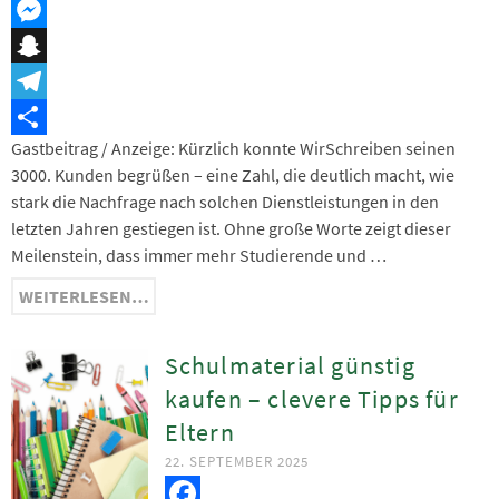
Threema
Messenger
Snapchat
Telegram
Gastbeitrag / Anzeige: Kürzlich konnte WirSchreiben seinen
Teilen
3000. Kunden begrüßen – eine Zahl, die deutlich macht, wie
stark die Nachfrage nach solchen Dienstleistungen in den
letzten Jahren gestiegen ist. Ohne große Worte zeigt dieser
Meilenstein, dass immer mehr Studierende und …
WEITERLESEN…
Schulmaterial günstig
kaufen – clevere Tipps für
Eltern
22. SEPTEMBER 2025