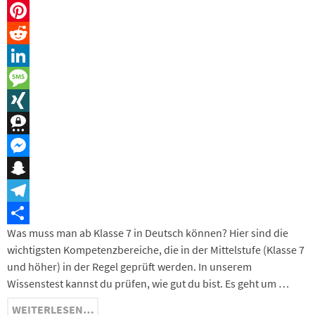
WhatsApp
Pinterest
Reddit
LinkedIn
Message
XING
Threema
Messenger
Snapchat
Telegram
Was muss man ab Klasse 7 in Deutsch können? Hier sind die
Teilen
wichtigsten Kompetenzbereiche, die in der Mittelstufe (Klasse 7
und höher) in der Regel geprüft werden. In unserem
Wissenstest kannst du prüfen, wie gut du bist. Es geht um …
WEITERLESEN…