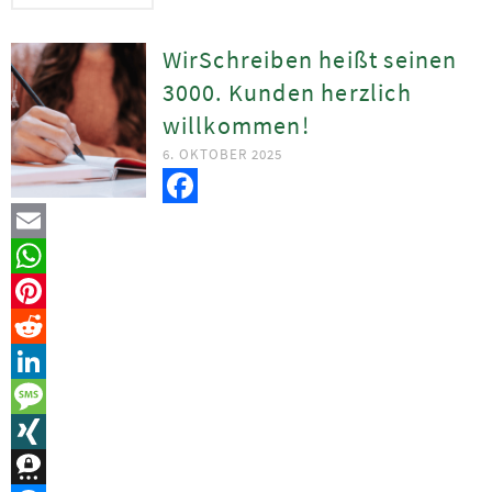
WirSchreiben heißt seinen
3000. Kunden herzlich
willkommen!
6. OKTOBER 2025
Facebook
Email
WhatsApp
Pinterest
Reddit
LinkedIn
Message
XING