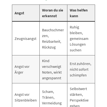
Woran du sie
Was helfen
Angst
erkennst
kann
Ruhig
Bauchschmer
bleiben,
zen,
Zeugnisangst
gemeinsam
Reizbarkeit,
Lösungen
Rückzug
suchen
Kind
Erst zuhören,
Angst vor
verschweigt
nicht sofort
Ärger
Noten, wirkt
schimpfen
angespannt
Selbstwert
Scham,
Angst vor
stärken,
Tränen,
Sitzenbleiben
Perspektive
Vermeidung
geben