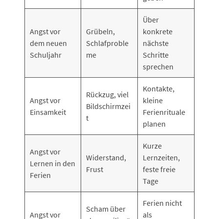
Über
Angst vor
Grübeln,
konkrete
dem neuen
Schlafproble
nächste
Schuljahr
me
Schritte
sprechen
Kontakte,
Rückzug, viel
Angst vor
kleine
Bildschirmzei
Einsamkeit
Ferienrituale
t
planen
Kurze
Angst vor
Widerstand,
Lernzeiten,
Lernen in den
Frust
feste freie
Ferien
Tage
Ferien nicht
Scham über
Angst vor
als