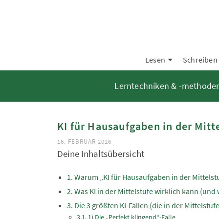
Lesen
Schreiben
Lerntechniken & -methode
KI für Hausaufgaben in der Mitt
16. FEBRUAR 2026
Deine Inhaltsübersicht
Warum „KI für Hausaufgaben in der Mittelstu
Was KI in der Mittelstufe wirklich kann (und 
Die 3 größten KI-Fallen (die in der Mittelst
1) Die „Perfekt klingend“-Falle