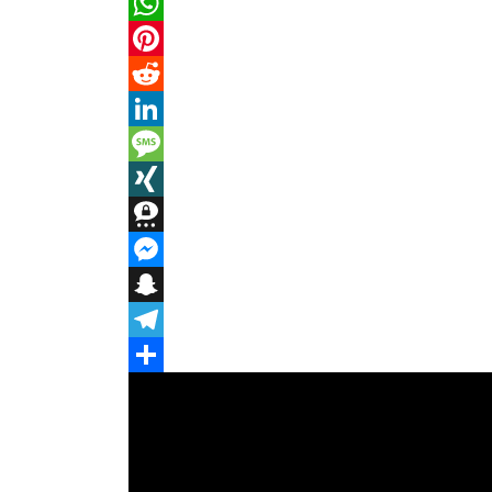
Email
WhatsApp
Pinterest
Reddit
LinkedIn
Message
XING
Threema
Messenger
Snapchat
Telegram
Teilen