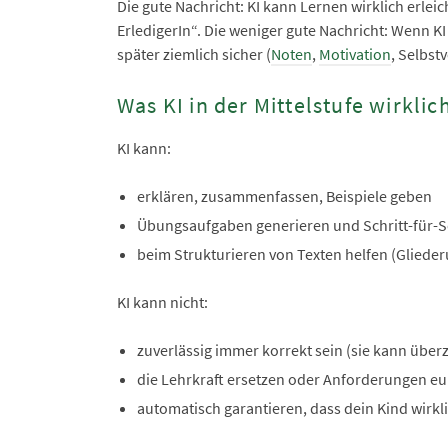
Die gute Nachricht: KI kann Lernen wirklich erleic
ErledigerIn“. Die weniger gute Nachricht: Wenn KI
später ziemlich sicher (
Noten
,
Motivation
, Selbst
Was KI in der Mittelstufe wirkli
KI kann:
erklären, zusammenfassen, Beispiele geben
Übungsaufgaben generieren und Schritt-für-Sc
beim Strukturieren von Texten helfen (Glied
KI kann nicht:
zuverlässig immer korrekt sein (sie kann über
die Lehrkraft ersetzen oder Anforderungen eu
automatisch garantieren, dass dein Kind wirkl