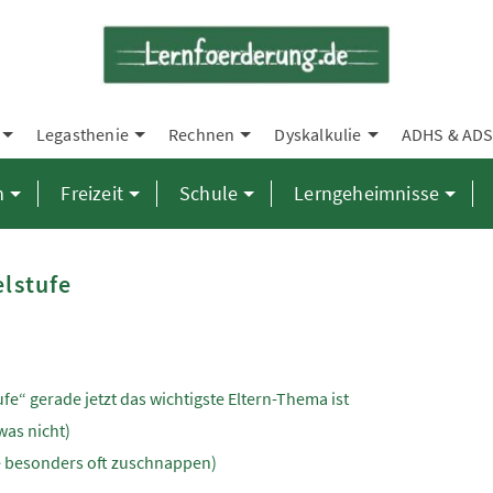
Legasthenie
Rechnen
Dyskalkulie
ADHS & AD
n
Freizeit
Schule
Lerngeheimnisse
elstufe
fe“ gerade jetzt das wichtigste Eltern-Thema ist
was nicht)
ufe besonders oft zuschnappen)