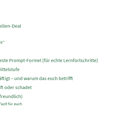
milien-Deal
ir“
beste Prompt-Formel (für echte Lernfortschritte)
ittelstufe
ftigt – und warum das euch betrifft
lft oder schadet
nfreundlich)
Fazit für euch