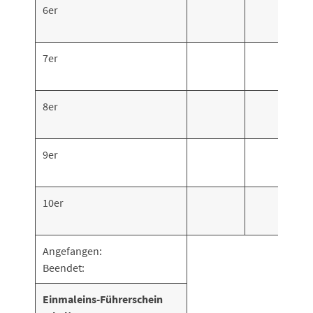
6er
7er
8er
9er
10er
Angefangen:
Beendet:
Einmaleins-Führerschein