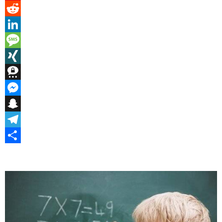
Pinterest
Reddit
LinkedIn
Message
XING
Threema
Messenger
Snapchat
Telegram
Teilen