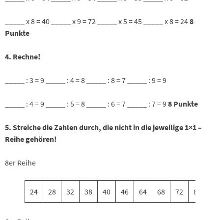
_____ x 8 = 40 _____ x 9 = 72 _____ x 5 = 45 _____ x 8 = 24
8
Punkte
4. Rechne!
_____ : 3 = 9 _____ : 4 = 8 _____ : 8 = 7 _____ : 9 = 9
_____ : 4 = 9 _____ : 5 = 8 _____ : 6 = 7 _____ : 7 = 9
8 Punkte
5. Streiche die Zahlen durch, die nicht in die jeweilige 1×1 –
Reihe gehören!
8er Reihe
24
28
32
38
40
46
64
68
72
80