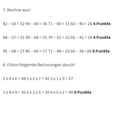
7. Rechne aus!
82 – 50 = 32 96 – 60 = 36 71 – 60 = 11 66 – 40 = 26
4 Punkte
88 – 57 = 31 99 – 68 = 31 74 – 52 = 22 66 – 42 = 24
4 Punkte
95 – 68 = 27 86 – 69 = 17 71 – 48 = 23 66 – 38 =28
8 Punkte
8. Führe folgende Rechnungen durch!
2 x 4 x 6 = 48 3 x 2 x 7 = 42 3 x 1 x 9 = 27
1 x 4 x 9 = 36 2 x 2 x 5 = 20 4 x 5 x 2 = 40
6 Punkte