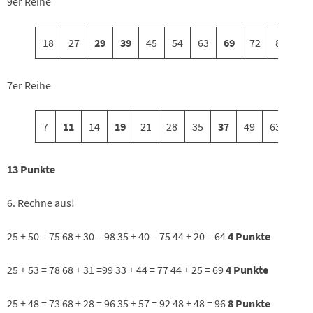
9er Reihe
18
27
29
39
45
54
63
69
72
81
7er Reihe
7
11
14
19
21
28
35
37
49
63
13 Punkte
6. Rechne aus!
25 + 50 = 75 68 + 30 = 98 35 + 40 = 75 44 + 20 = 64
4 Punkte
25 + 53 = 78 68 + 31 =99 33 + 44 = 77 44 + 25 = 69
4 Punkte
25 + 48 = 73 68 + 28 = 96 35 + 57 = 92 48 + 48 = 96
8 Punkte