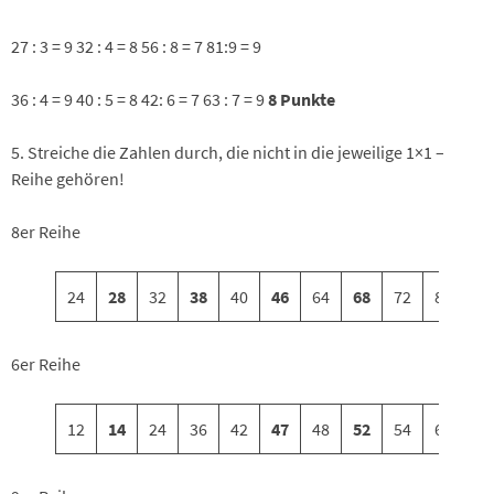
27 : 3 = 9 32 : 4 = 8 56 : 8 = 7 81:9 = 9
36 : 4 = 9 40 : 5 = 8 42: 6 = 7 63 : 7 = 9
8 Punkte
5. Streiche die Zahlen durch, die nicht in die jeweilige 1×1 –
Reihe gehören!
8er Reihe
24
28
32
38
40
46
64
68
72
80
6er Reihe
12
14
24
36
42
47
48
52
54
60