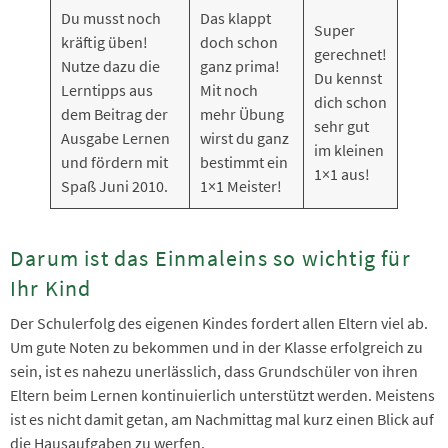
Du musst noch
Das klappt
Super
kräftig üben!
doch schon
gerechnet!
Nutze dazu die
ganz prima!
Du kennst
Lerntipps aus
Mit noch
dich schon
dem Beitrag der
mehr Übung
sehr gut
Ausgabe Lernen
wirst du ganz
im kleinen
und fördern mit
bestimmt ein
1×1 aus!
Spaß Juni 2010.
1×1 Meister!
Darum ist das Einmaleins so wichtig für
Ihr Kind
Der Schulerfolg des eigenen Kindes fordert allen Eltern viel ab.
Um gute Noten zu bekommen und in der Klasse erfolgreich zu
sein, ist es nahezu unerlässlich, dass Grundschüler von ihren
Eltern beim Lernen kontinuierlich unterstützt werden. Meistens
ist es nicht damit getan, am Nachmittag mal kurz einen Blick auf
die Hausaufgaben zu werfen.