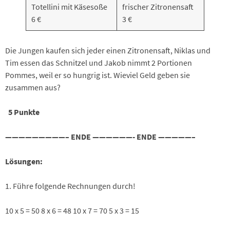
Totellini mit Käsesoße
frischer Zitronensaft
6 €
3 €
Die Jungen kaufen sich jeder einen Zitronensaft, Niklas und
Tim essen das Schnitzel und Jakob nimmt 2 Portionen
Pommes, weil er so hungrig ist. Wieviel Geld geben sie
zusammen aus?
5 Punkte
—————————– ENDE ——————- ENDE —————–
Lösungen:
1. Führe folgende Rechnungen durch!
10 x 5 = 50 8 x 6 = 48 10 x 7 = 70 5 x 3 = 15