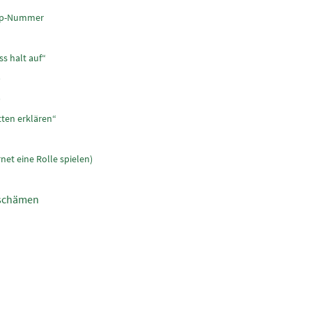
kup-Nummer
ss halt auf“
)
)
itten erklären“
net eine Rolle spielen)
beschämen