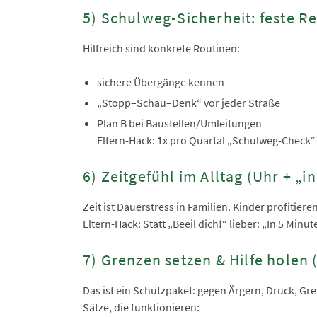
5) Schulweg-Sicherheit: feste Re
Hilfreich sind konkrete Routinen:
sichere Übergänge kennen
„Stopp–Schau–Denk“ vor jeder Straße
Plan B bei Baustellen/Umleitungen
Eltern-Hack: 1x pro Quartal „Schulweg-Check
6) Zeitgefühl im Alltag (Uhr + „i
Zeit ist Dauerstress in Familien. Kinder profitie
Eltern-Hack: Statt „Beeil dich!“ lieber: „In 5 Min
7) Grenzen setzen & Hilfe holen 
Das ist ein Schutzpaket: gegen Ärgern, Druck, Gr
Sätze, die funktionieren: