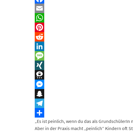
Facebook
Email
WhatsApp
Pinterest
Reddit
LinkedIn
Message
XING
Threema
Messenger
Snapchat
Telegram
„Es ist peinlich, wenn du das als GrundschülerIn 
Teilen
Aber in der Praxis macht „peinlich“ Kindern oft S