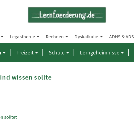
Legasthenie
Rechnen
Dyskalkulie
ADHS & AD
n
Freizeit
Schule
Lerngeheimnisse
ind wissen sollte
n solltet