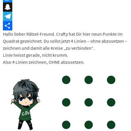
Messenger
Snapchat
Telegram
Hallo lieber Rätsel-Freund. Crafty hat Dir hier neun Punkte im
Teilen
Quadrat gezeichnet. Du sollst jetzt 4 Linien – ohne abzusetzen –
zeichnen und damit alle Kreise „zu verbinden“.
Linie heisst gerade, nicht krumm.
Also 4 Linien zeichnen, OHNE abzusetzen.