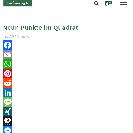
0
Neun Punkte im Quadrat
16. APRIL 2020
Facebook
Email
WhatsApp
Pinterest
Reddit
LinkedIn
Message
XING
Threema