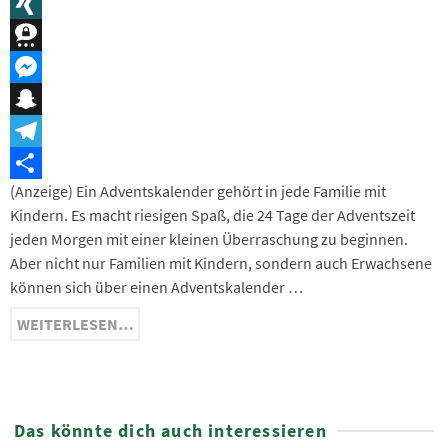
Message
XING
Threema
Messenger
Snapchat
Telegram
(Anzeige) Ein Adventskalender gehört in jede Familie mit
Teilen
Kindern. Es macht riesigen Spaß, die 24 Tage der Adventszeit
jeden Morgen mit einer kleinen Überraschung zu beginnen.
Aber nicht nur Familien mit Kindern, sondern auch Erwachsene
können sich über einen Adventskalender …
WEITERLESEN…
Das könnte dich auch interessieren