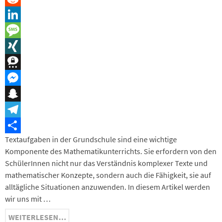
Reddit
LinkedIn
Message
XING
Threema
Messenger
Snapchat
Telegram
Textaufgaben in der Grundschule sind eine wichtige
Teilen
Komponente des Mathematikunterrichts. Sie erfordern von den
SchülerInnen nicht nur das Verständnis komplexer Texte und
mathematischer Konzepte, sondern auch die Fähigkeit, sie auf
alltägliche Situationen anzuwenden. In diesem Artikel werden
wir uns mit …
WEITERLESEN…