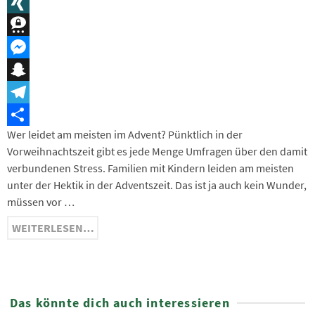
Message
XING
Threema
Messenger
Snapchat
Telegram
Wer leidet am meisten im Advent? Pünktlich in der
Teilen
Vorweihnachtszeit gibt es jede Menge Umfragen über den damit
verbundenen Stress. Familien mit Kindern leiden am meisten
unter der Hektik in der Adventszeit. Das ist ja auch kein Wunder,
müssen vor …
WEITERLESEN…
Das könnte dich auch interessieren