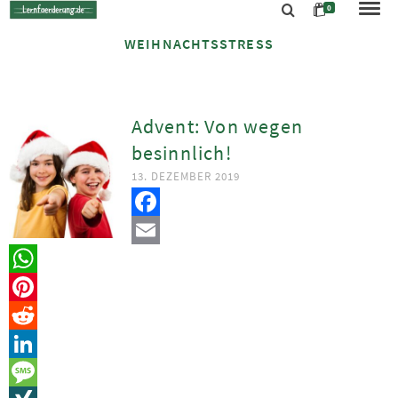
0
WEIHNACHTSSTRESS
Advent: Von wegen
besinnlich!
13. DEZEMBER 2019
Facebook
Email
WhatsApp
Pinterest
Reddit
LinkedIn