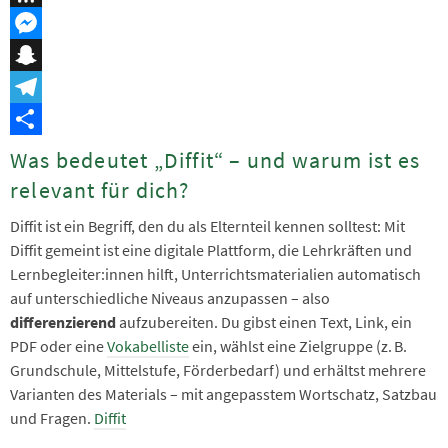
Threema
Messenger
Snapchat
Telegram
Teilen
Was bedeutet „Diffit“ – und warum ist es
relevant für dich?
Diffit ist ein Begriff, den du als Elternteil kennen solltest: Mit
Diffit gemeint ist eine digitale Plattform, die Lehrkräften und
Lernbegleiter:innen hilft, Unterrichtsmaterialien automatisch
auf unterschiedliche Niveaus anzupassen – also
differenzierend
aufzubereiten. Du gibst einen Text, Link, ein
PDF oder eine
Vokabelliste
ein, wählst eine Zielgruppe (z. B.
Grundschule, Mittelstufe, Förder­bedarf) und erhältst mehrere
Varianten des Materials – mit angepasstem Wortschatz, Satzbau
und Fragen.
Diffit