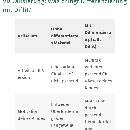
Visualisierung: Was bringt Differenzierung
mit Diffit?
Mit
Ohne
Differenzieru
Kriterium
differenzierte
ng (z. B.
s Material
Diffit)
Mehrere
Eine Variante
Varianten –
Arbeitsblatt‑V
für alle – oft
passend für
ersion
nicht passend
Niveau deines
Kindes
Motivation
Entweder
durch
Motivation
Überforderun
passende
deines Kindes
g oder
Herausforder
Langeweile
ung