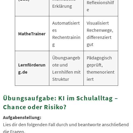
Reflexionshilf
Erklärung
e
Automatisiert
Visualisiert
es
Rechenwege,
MatheTrainer
Rechentrainin
differenziert
g
gut
Übungsangeb
Pädagogisch
Lernförderun
ote und
geprüft,
g.de
Lernhilfen mit
themenorient
Struktur
iert
Übungsaufgabe: KI im Schulalltag –
Chance oder Risiko?
Aufgabenstellung:
Lies dir den folgenden Fall durch und beantworte anschließend
die Fragen.