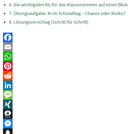
Die wichtigsten KIs für das Klassenzimmer auf einen Blick
Übungsaufgabe: KI im Schulalltag – Chance oder Risiko?
Lösungsvorschlag (Schritt für Schritt)
Facebook
Email
WhatsApp
Pinterest
Reddit
LinkedIn
Message
XING
Threema
Messenger