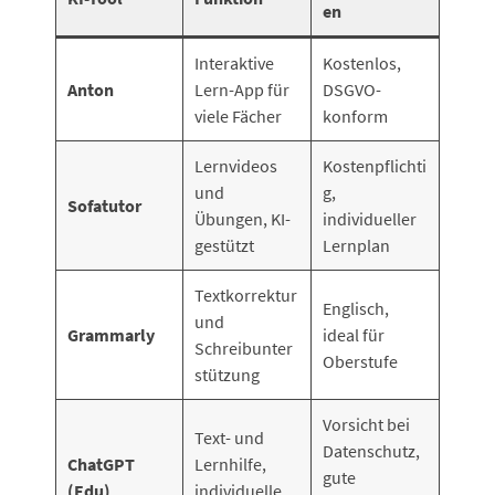
en
Interaktive
Kostenlos,
Anton
Lern-App für
DSGVO-
viele Fächer
konform
Lernvideos
Kostenpflichti
und
g,
Sofatutor
Übungen, KI-
individueller
gestützt
Lernplan
Textkorrektur
Englisch,
und
Grammarly
ideal für
Schreibunter
Oberstufe
stützung
Vorsicht bei
Text- und
Datenschutz,
ChatGPT
Lernhilfe,
gute
(Edu)
individuelle