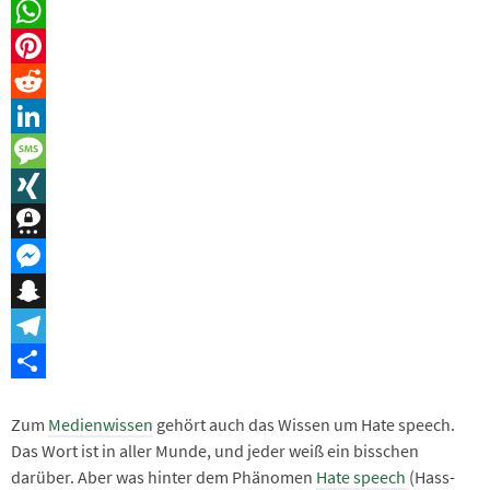
Email
WhatsApp
Pinterest
Reddit
LinkedIn
Message
XING
Threema
Messenger
Snapchat
Telegram
Teilen
Zum
Medienwissen
gehört auch das Wissen um Hate speech.
Das Wort ist in aller Munde, und jeder weiß ein bisschen
darüber. Aber was hinter dem Phänomen
Hate speech
(Hass-