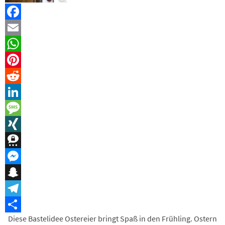
Facebook
Email
WhatsApp
Pinterest
Reddit
LinkedIn
Message
XING
Threema
Messenger
Snapchat
Telegram
Diese Bastelidee Ostereier bringt Spaß in den Frühling. Ostern
Teilen