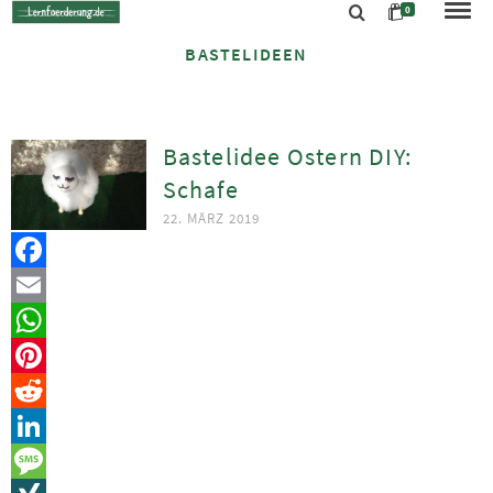
0
BASTELIDEEN
Bastelidee Ostern DIY:
Schafe
22. MÄRZ 2019
Facebook
Email
WhatsApp
Pinterest
Reddit
LinkedIn