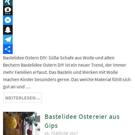
Message
XING
Threema
Messenger
Snapchat
Telegram
Bastelidee Ostern DIY: Süße Schafe aus Wolle und alten
Teilen
Bechern Bastelidee Ostern DIY ist ein neuer Trend, der immer
mehr Familien erfasst. Das Basteln und Werken mit Wolle
machen Kinder besonders gerne. Das weiche Material fühlt sich
gut an und …
WEITERLESEN…
Bastelidee Ostereier aus
Gips
25. FEBRUAR 2017