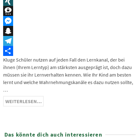
Message
XING
Threema
Messenger
Snapchat
Telegram
Kluge Schüler nutzen auf jeden Fall den Lernkanal, der bei
Teilen
ihnen (Ihrem Lerntyp) am stärksten ausgeprägt ist, doch dazu
müssen sie ihr Lernverhalten kennen. Wie Ihr Kind am besten
lernt und welche Wahrnehmungskanäle es dazu nutzen sollte,
…
WEITERLESEN…
Das könnte dich auch interessieren