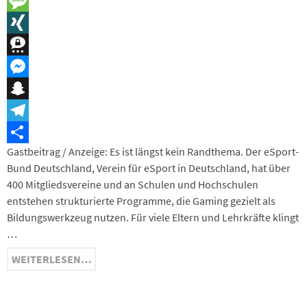
LinkedIn
Message
XING
Threema
Messenger
Snapchat
Telegram
Gastbeitrag / Anzeige: Es ist längst kein Randthema. Der eSport-
Teilen
Bund Deutschland, Verein für eSport in Deutschland, hat über
400 Mitgliedsvereine und an Schulen und Hochschulen
entstehen strukturierte Programme, die Gaming gezielt als
Bildungswerkzeug nutzen. Für viele Eltern und Lehrkräfte klingt
…
WEITERLESEN…