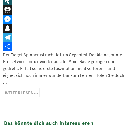
Message
XING
Threema
Messenger
Snapchat
Telegram
Der Fidget Spinner ist nicht tot, im Gegenteil. Der kleine, bunte
Teilen
Kreisel wird immer wieder aus der Spielekiste gezogen und
gedreht. Er hat seine erste Faszination nicht verloren – und
eignet sich noch immer wunderbar zum Lernen. Holen Sie doch
…
WEITERLESEN…
Das könnte dich auch interessieren