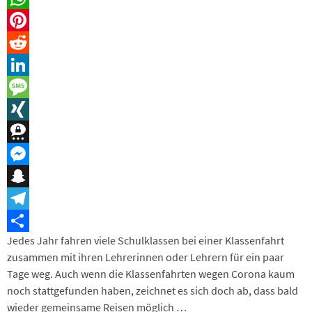
WhatsApp
Pinterest
Reddit
LinkedIn
Message
XING
Threema
Messenger
Snapchat
Telegram
Jedes Jahr fahren viele Schulklassen bei einer Klassenfahrt
Teilen
zusammen mit ihren Lehrerinnen oder Lehrern für ein paar
Tage weg. Auch wenn die Klassenfahrten wegen Corona kaum
noch stattgefunden haben, zeichnet es sich doch ab, dass bald
wieder gemeinsame Reisen möglich …