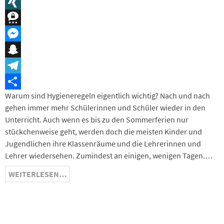
Message
XING
Threema
Messenger
Snapchat
Telegram
Warum sind Hygieneregeln eigentlich wichtig? Nach und nach
Teilen
gehen immer mehr Schülerinnen und Schüler wieder in den
Unterricht. Auch wenn es bis zu den Sommerferien nur
stückchenweise geht, werden doch die meisten Kinder und
Jugendlichen ihre Klassenräume und die Lehrerinnen und
Lehrer wiedersehen. Zumindest an einigen, wenigen Tagen.…
WEITERLESEN…