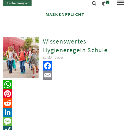
0
MASKENPFLICHT
Wissenswertes
Hygieneregeln Schule
6. MAI 2020
Facebook
Email
WhatsApp
Pinterest
Reddit
LinkedIn