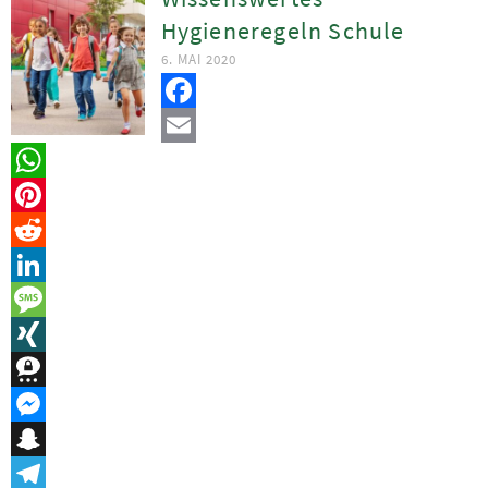
Hygieneregeln Schule
6. MAI 2020
Facebook
Email
WhatsApp
Pinterest
Reddit
LinkedIn
Message
XING
Threema
Messenger
Snapchat