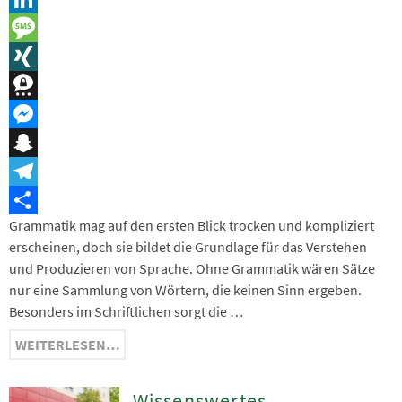
LinkedIn
Message
XING
Threema
Messenger
Snapchat
Telegram
Grammatik mag auf den ersten Blick trocken und kompliziert
Teilen
erscheinen, doch sie bildet die Grundlage für das Verstehen
und Produzieren von Sprache. Ohne Grammatik wären Sätze
nur eine Sammlung von Wörtern, die keinen Sinn ergeben.
Besonders im Schriftlichen sorgt die …
WEITERLESEN…
Wissenswertes