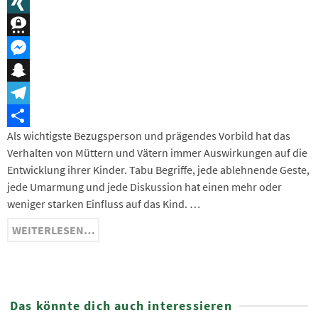
Message
XING
Threema
Messenger
Snapchat
Telegram
Als wichtigste Bezugsperson und prägendes Vorbild hat das
Teilen
Verhalten von Müttern und Vätern immer Auswirkungen auf die
Entwicklung ihrer Kinder. Tabu Begriffe, jede ablehnende Geste,
jede Umarmung und jede Diskussion hat einen mehr oder
weniger starken Einfluss auf das Kind. …
WEITERLESEN…
Das könnte dich auch interessieren