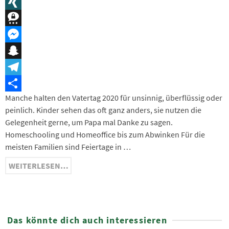
Message
XING
Threema
Messenger
Snapchat
Telegram
Manche halten den Vatertag 2020 für unsinnig, überflüssig oder
Teilen
peinlich. Kinder sehen das oft ganz anders, sie nutzen die
Gelegenheit gerne, um Papa mal Danke zu sagen.
Homeschooling und Homeoffice bis zum Abwinken Für die
meisten Familien sind Feiertage in …
WEITERLESEN…
Das könnte dich auch interessieren