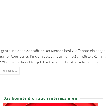
ge
ma
nger
hat
ram
 geht auch ohne Zahlwörter Der Mensch besitzt offenbar ein ange
lischer Aborigenes-Kindern belegt – auch ohne Zahlwörter. Kann ma
? Offenbar ja, berichten jetzt britische und australische Forscher …
ERLESEN…
Das könnte dich auch interessieren