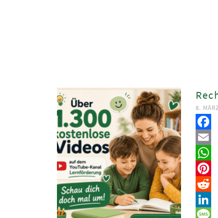
Rec
8. MÄR
Faceb
Email
Whats
Pinter
Reddit
Linked