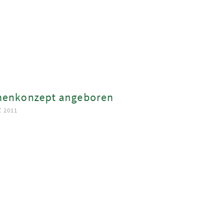
henkonzept angeboren
Z 2011
ook
App
est
In