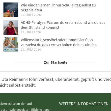
Wie Kinder lernen, ihren Schulalltag selbst zu
organisieren
30. JULI 2026
ADHS-Paralyse: Warum du erstarrst und wie du aus
dem Stillstand kommst
29. JULI 2026
Willensstark, sensibel oder unmotiviert? So
verstehst du das Lernverhalten deines Kindes
27. JULI 2026
Zur Startseite
Uta Reimann-Höhn verfasst, überarbeitet, geprüft und veröff
ht selbst erstellt.
WEITERE INFORMATIONEN
eberrechte an den auf
rderung.de gezeigten Bildern liegen