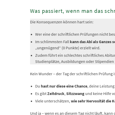
Was passiert, wenn man das schri
Die Konsequenzen können hart sein:
Wer eine der schriftlichen Prüfungen nicht be
Im schlimmsten Fall
kann das Abi als Ganzes s
„ungenügend“ (0 Punkte) erzielt wird.
Zudem führt ein schlechtes schriftliches Abit
Studienplätze, Ausbildungen oder Stipendien 
Kein Wunder – der Tag der schriftlichen Prüfung 
Du
hast nur diese eine Chance
, deine Leistung
Es gibt
Zeitdruck
,
Sitzzwang
und keine Hilfe v
Viele unterschätzen,
wie sehr Nervosität die 
Und ja – wenn es an diesem Tag nicht läuft, kan