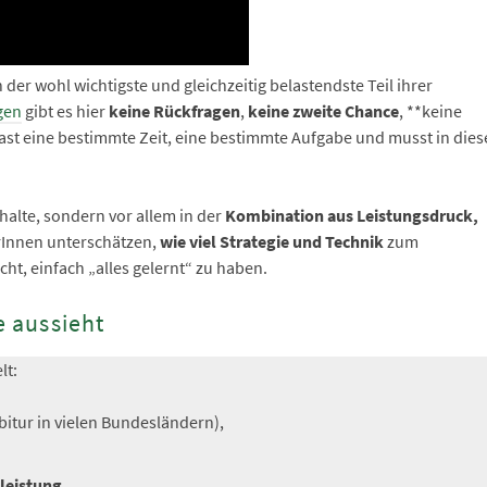
n der wohl wichtigste und gleichzeitig belastendste Teil ihrer
gen
gibt es hier
keine Rückfragen
,
keine zweite Chance
, **keine
st eine bestimmte Zeit, eine bestimmte Aufgabe und musst in dies
nhalte, sondern vor allem in der
Kombination aus Leistungsdruck,
erInnen unterschätzen,
wie viel Strategie und Technik
zum
cht, einfach „alles gelernt“ zu haben.
e aussieht
lt:
abitur in vielen Bundesländern),
leistung
.