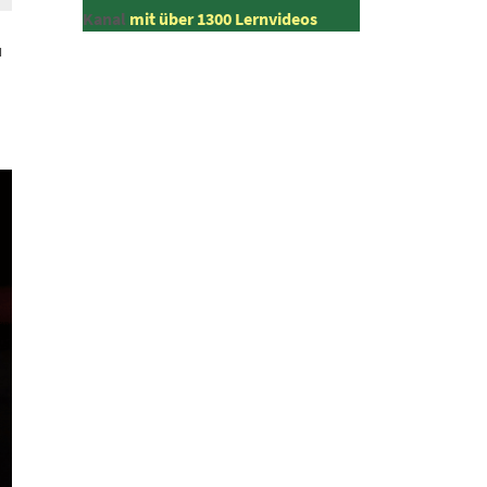
Kanal
mit über 1300 Lernvideos
u