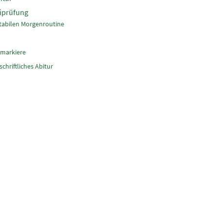
biprüfung
 stabilen Morgenroutine
 markiere
schriftliches Abitur