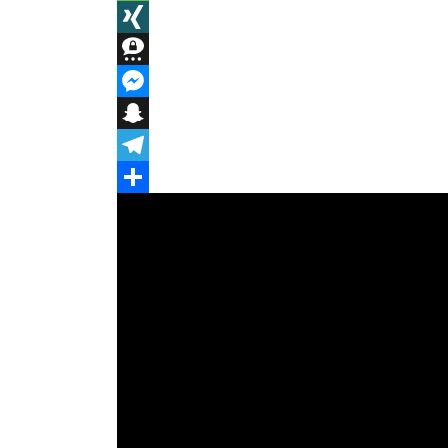
Message
XING
Threema
Messenger
Snapchat
Telegram
Teilen