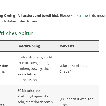
g X ruhig, fokussiert und bereit bist
. Bleibe
konzentriert
, du muss
 dich dabei unterstützen:
ftliches Abitur
Beschreibung
Merksatz
Früh aufstehen, leicht
frühstücken, genug
in den
„Klarer Kopf statt
trinken, bewege dich,
ung
Chaos“
keine letzte
Lernsession
30 Minuten vor
Prüfungsbeginn da
„Früher da = weniger
sein, Material checken,
ten
Stress“