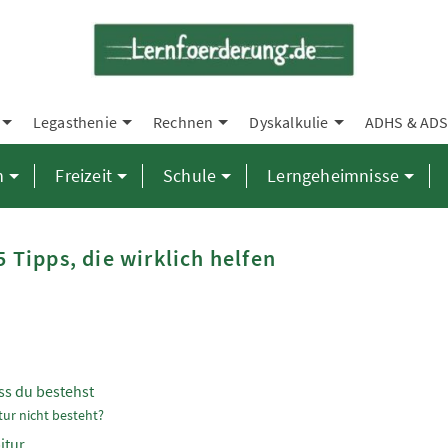
Legasthenie
Rechnen
Dyskalkulie
ADHS & AD
n
Freizeit
Schule
Lerngeheimnisse
5 Tipps, die wirklich helfen
ass du bestehst
tur nicht besteht?
itur