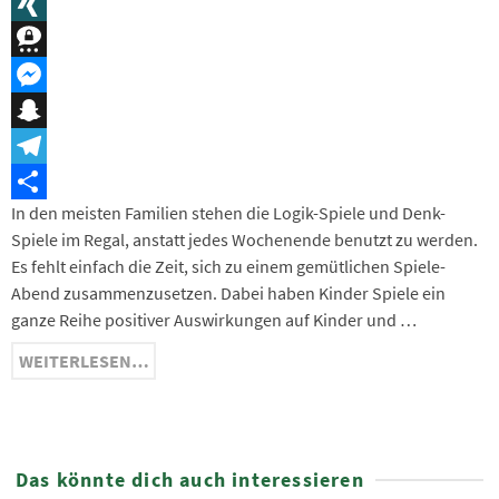
Message
XING
Threema
Messenger
Snapchat
Telegram
In den meisten Familien stehen die Logik-Spiele und Denk-
Teilen
Spiele im Regal, anstatt jedes Wochenende benutzt zu werden.
Es fehlt einfach die Zeit, sich zu einem gemütlichen Spiele-
Abend zusammenzusetzen. Dabei haben Kinder Spiele ein
ganze Reihe positiver Auswirkungen auf Kinder und …
WEITERLESEN…
Das könnte dich auch interessieren