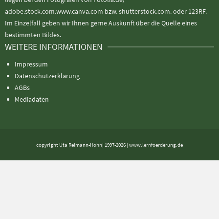
adobe.stock.com.www.canva.com bzw. shutterstock.com. oder 123RF.
Im Einzelfall geben wir Ihnen gerne Auskunft über die Quelle eines
bestimmten Bildes.
WEITERE INFORMATIONEN
Impressum
Datenschutzerklärung
AGBs
Mediadaten
copyright Uta Reimann-Höhn| 1997-2026 | www.lernfoerderung.de
Alle Preise exkl. der gesetzlichen MwSt.
Die durchgestrichenen Preise entsprechen dem bisherigen Preis in