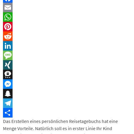
Facebook
Email
WhatsApp
Pinterest
Reddit
LinkedIn
Message
XING
Threema
Messenger
Snapchat
Telegram
Das Erstellen eines persönlichen Reisetagebuchs hat eine
Teilen
Menge Vorteile. Natürlich soll es in erster Linie Ihr Kind