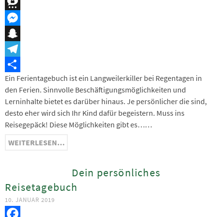
XING
Threema
Messenger
Snapchat
Telegram
Ein Ferientagebuch ist ein Langweilerkiller bei Regentagen in
Teilen
den Ferien. Sinnvolle Beschäftigungsmöglichkeiten und
Lerninhalte bietet es darüber hinaus. Je persönlicher die sind,
desto eher wird sich Ihr Kind dafür begeistern. Muss ins
Reisegepäck! Diese Möglichkeiten gibt es……
WEITERLESEN…
Dein persönliches
Reisetagebuch
10. JANUAR 2019