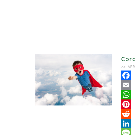
Coro
23. APR
Faceb
Email
Whats
Pinter
Reddit
Linked