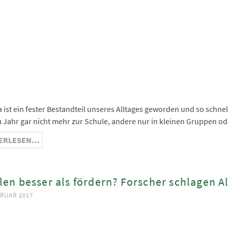
ge
ma
nger
hat
ram
 ist ein fester Bestandteil unseres Alltages geworden und so schnell
 Jahr gar nicht mehr zur Schule, andere nur in kleinen Gruppen o
ERLESEN…
len besser als fördern? Forscher schlagen 
BRUAR 2017
ook