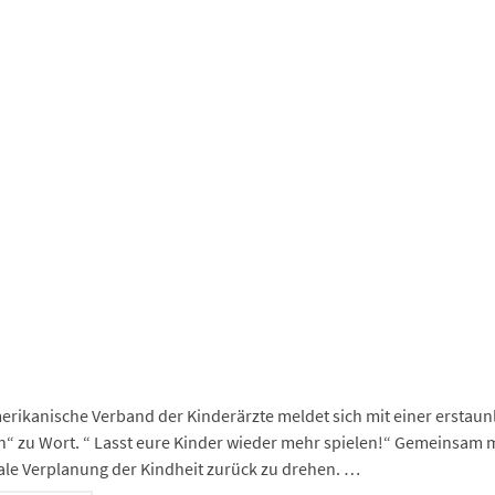
App
est
In
ge
ma
nger
hat
ram
erikanische Verband der Kinderärzte meldet sich mit einer erstau
n“ zu Wort. “ Lasst eure Kinder wieder mehr spielen!“ Gemeinsam m
tale Verplanung der Kindheit zurück zu drehen. …