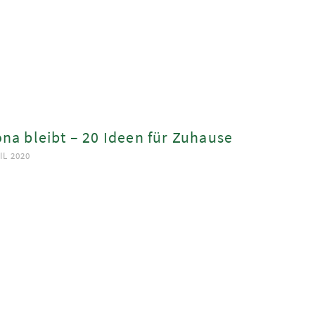
na bleibt – 20 Ideen für Zuhause
IL 2020
ook
App
est
In