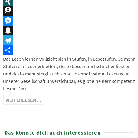
Message
XING
Threema
Messenger
Snapchat
Telegram
Das Lesen lernen vollzieht sich in Stufen, in Lesestufen. Je mehr
Teilen
Stufen ein Leser erklettert, desto besser und schneller liest er
und desto mehr steigt auch seine Lesemotivation. Lesen ist in
unserer Gesellschaft unverzichtbar, es gibt eine Kernkompetenz
Lesen. Den …
WEITERLESEN…
Das könnte dich auch interessieren