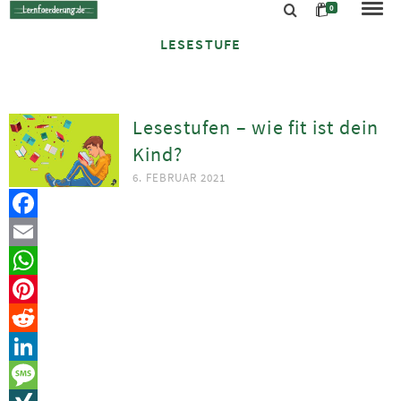
0
LESESTUFE
Lesestufen – wie fit ist dein
Kind?
6. FEBRUAR 2021
Facebook
Email
WhatsApp
Pinterest
Reddit
LinkedIn