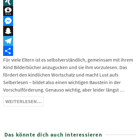
Message
XING
Threema
Messenger
Snapchat
Telegram
Für viele Eltern ist es selbstverständlich, gemeinsam mit ihrem
Teilen
Kind Bilderbücher anzugucken und sie ihm vorzulesen. Das
fördert den kindlichen Wortschatz und macht Lust aufs
Selberlesen – bildet also einen wichtigen Baustein in der
Vorschulförderung. Genauso wichtig, aber leider längst …
WEITERLESEN…
Das könnte dich auch interessieren