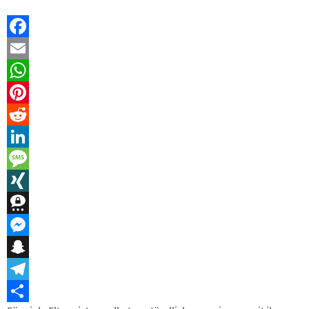
Facebook
Email
WhatsApp
Pinterest
Reddit
LinkedIn
Message
XING
Threema
Messenger
Snapchat
Telegram