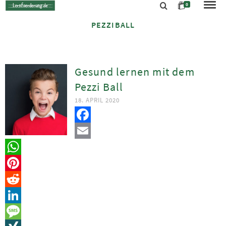
0
PEZZIBALL
Gesund lernen mit dem
Pezzi Ball
18. APRIL 2020
Facebook
Email
WhatsApp
Pinterest
Reddit
LinkedIn