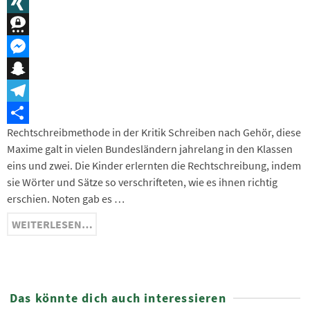
Message
XING
Threema
Messenger
Snapchat
Telegram
Rechtschreibmethode in der Kritik Schreiben nach Gehör, diese
Teilen
Maxime galt in vielen Bundesländern jahrelang in den Klassen
eins und zwei. Die Kinder erlernten die Rechtschreibung, indem
sie Wörter und Sätze so verschrifteten, wie es ihnen richtig
erschien. Noten gab es …
WEITERLESEN…
Das könnte dich auch interessieren