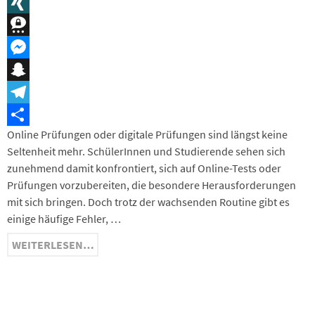
Message
XING
Threema
Messenger
Snapchat
Telegram
Online Prüfungen oder digitale Prüfungen sind längst keine
Teilen
Seltenheit mehr. SchülerInnen und Studierende sehen sich
zunehmend damit konfrontiert, sich auf Online-Tests oder
Prüfungen vorzubereiten, die besondere Herausforderungen
mit sich bringen. Doch trotz der wachsenden Routine gibt es
einige häufige Fehler, …
WEITERLESEN…