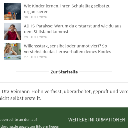
Wie Kinder lernen, ihren Schulalltag selbst zu
organisieren
30. JULI 2026
ADHS-Paralyse: Warum du erstarrst und wie du aus
dem Stillstand kommst
29. JULI 2026
Willensstark, sensibel oder unmotiviert? So
verstehst du das Lernverhalten deines Kindes
27. JULI 2026
Zur Startseite
Uta Reimann-Höhn verfasst, überarbeitet, geprüft und veröff
ht selbst erstellt.
WEITERE INFORMATIONEN
eberrechte an den auf
rderung.de gezeigten Bildern liegen