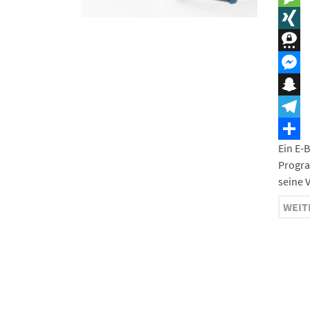
Messa
XING
Three
Messe
Snapc
Teleg
Ein E-
Teilen
Progra
seine 
WEIT