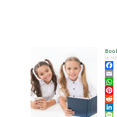
Book
15. SE
Faceb
Email
Whats
Pinter
Reddit
Linked