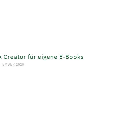
 Creator für eigene E-Books
PTEMBER 2020
ook
App
est
In