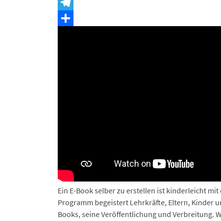
Snapchat
Telegram
Teilen
Ein E-Book selber zu erstellen ist kinderleicht mi
Programm begeistert Lehrkräfte, Eltern, Kinder un
Books, seine Veröffentlichung und Verbreitung. W