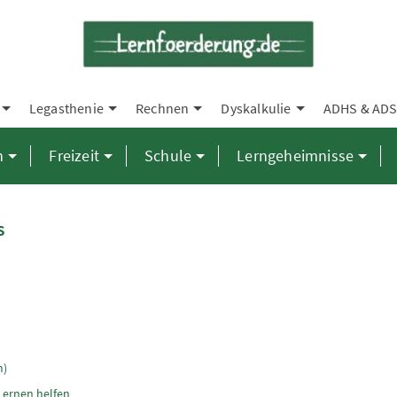
Legasthenie
Rechnen
Dyskalkulie
ADHS & AD
n
Freizeit
Schule
Lerngeheimnisse
s
m)
Lernen helfen