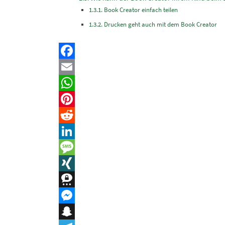
Book Creator einfach teilen
Drucken geht auch mit dem Book Creator
Facebook
Email
WhatsApp
Pinterest
Reddit
LinkedIn
Message
XING
Threema
Messenger