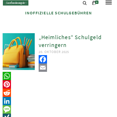
0
INOFFIZIELLE SCHULGEBÜHREN
„Heimliches“ Schulgeld
verringern
20. OKTOBER 2025
Facebook
Email
WhatsApp
Pinterest
Reddit
LinkedIn