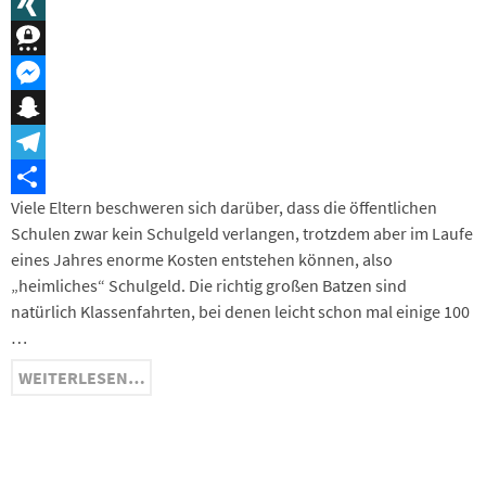
Message
XING
Threema
Messenger
Snapchat
Telegram
Viele Eltern beschweren sich darüber, dass die öffentlichen
Teilen
Schulen zwar kein Schulgeld verlangen, trotzdem aber im Laufe
eines Jahres enorme Kosten entstehen können, also
„heimliches“ Schulgeld. Die richtig großen Batzen sind
natürlich Klassenfahrten, bei denen leicht schon mal einige 100
…
WEITERLESEN…