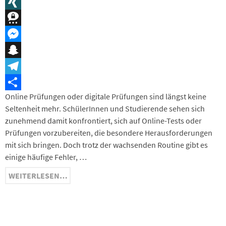
Message
XING
Threema
Messenger
Snapchat
Telegram
Online Prüfungen oder digitale Prüfungen sind längst keine
Teilen
Seltenheit mehr. SchülerInnen und Studierende sehen sich
zunehmend damit konfrontiert, sich auf Online-Tests oder
Prüfungen vorzubereiten, die besondere Herausforderungen
mit sich bringen. Doch trotz der wachsenden Routine gibt es
einige häufige Fehler, …
WEITERLESEN…