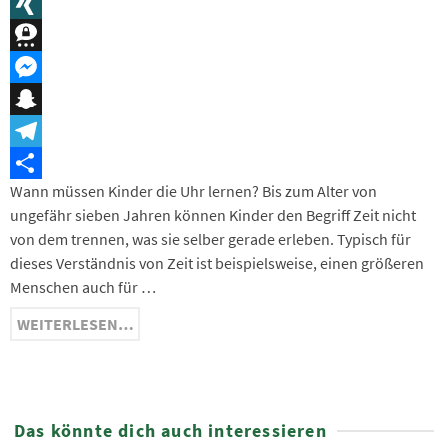
Message
XING
Threema
Messenger
Snapchat
Telegram
Wann müssen Kinder die Uhr lernen? Bis zum Alter von
Teilen
ungefähr sieben Jahren können Kinder den Begriff Zeit nicht
von dem trennen, was sie selber gerade erleben. Typisch für
dieses Verständnis von Zeit ist beispielsweise, einen größeren
Menschen auch für …
WEITERLESEN…
Das könnte dich auch interessieren