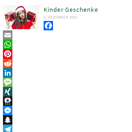
Kinder Geschenke
2. DEZEMBER 2015
Facebook
Email
WhatsApp
Pinterest
Reddit
LinkedIn
Message
XING
Threema
Messenger
Snapchat