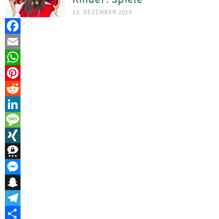
13. DEZEMBER 2019
Facebook
Email
WhatsApp
Pinterest
Reddit
LinkedIn
Message
XING
Threema
Messenger
Snapchat
Telegram