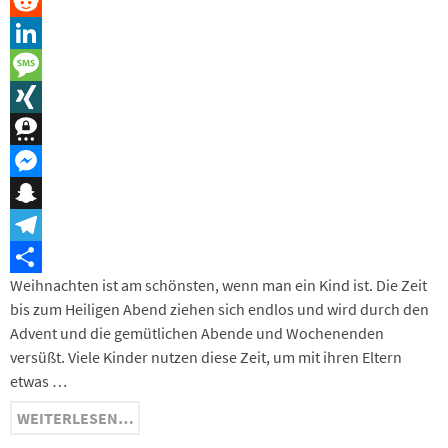
Pinterest
Reddit
LinkedIn
Message
XING
Threema
Messenger
Snapchat
Telegram
Weihnachten ist am schönsten, wenn man ein Kind ist. Die Zeit
Teilen
bis zum Heiligen Abend ziehen sich endlos und wird durch den
Advent und die gemütlichen Abende und Wochenenden
versüßt. Viele Kinder nutzen diese Zeit, um mit ihren Eltern
etwas …
WEITERLESEN…