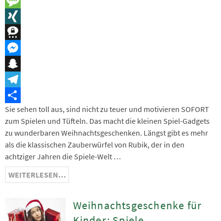
LinkedIn
Message
XING
Threema
Messenger
Snapchat
Telegram
Sie sehen toll aus, sind nicht zu teuer und motivieren SOFORT
Teilen
zum Spielen und Tüfteln. Das macht die kleinen Spiel-Gadgets
zu wunderbaren Weihnachtsgeschenken. Längst gibt es mehr
als die klassischen Zauberwürfel von Rubik, der in den
achtziger Jahren die Spiele-Welt …
WEITERLESEN…
Weihnachtsgeschenke für
Kinder: Spiele