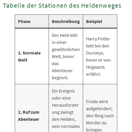
Tabelle der Stationen des Heldenweges
Phase
Beschreibung
Beispiel
Der Held lebt
Harry Potter
in einer
lebt bei den
gewöhnlichen
1. Normale
Dursleys,
Welt, bevor
Welt
bevor er von
das
Hogwarts
Abenteuer
erfährt.
beginnt.
Ein Ereignis
oder eine
Frodo wird
Herausforder
aufgefordert,
2. Ruf zum
ung zwingt
den Ring nach
Abenteuer
den Helden,
Mordor zu
sein normales
bringen.