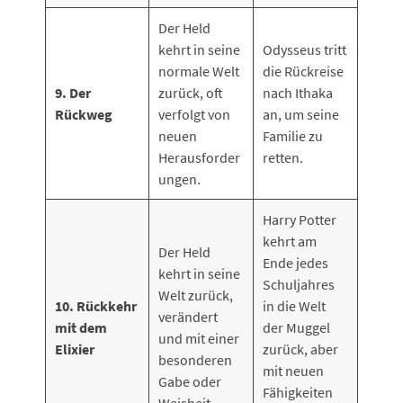
Der Held
kehrt in seine
Odysseus tritt
normale Welt
die Rückreise
9. Der
zurück, oft
nach Ithaka
Rückweg
verfolgt von
an, um seine
neuen
Familie zu
Herausforder
retten.
ungen.
Harry Potter
kehrt am
Der Held
Ende jedes
kehrt in seine
Schuljahres
Welt zurück,
10. Rückkehr
in die Welt
verändert
mit dem
der Muggel
und mit einer
Elixier
zurück, aber
besonderen
mit neuen
Gabe oder
Fähigkeiten
Weisheit.