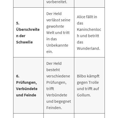
vorbereitet.
Der Held
Alice fällt in
verlässt seine
5.
das
gewohnte
Überschreite
Kaninchenloc
Welt und tritt
n der
h und betritt
in das
Schwelle
das
Unbekannte
Wunderland.
ein.
Der Held
besteht
6.
verschiedene
Bilbo kämpft
Prüfungen,
Prüfungen,
gegen Trolle
Verbündete
trifft
und trifft auf
und Feinde
Verbündete
Gollum.
und begegnet
Feinden.