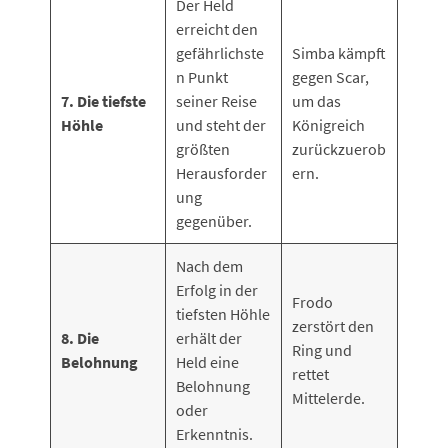
Der Held
erreicht den
gefährlichste
Simba kämpft
n Punkt
gegen Scar,
7. Die tiefste
seiner Reise
um das
Höhle
und steht der
Königreich
größten
zurückzuerob
Herausforder
ern.
ung
gegenüber.
Nach dem
Erfolg in der
Frodo
tiefsten Höhle
zerstört den
8. Die
erhält der
Ring und
Belohnung
Held eine
rettet
Belohnung
Mittelerde.
oder
Erkenntnis.