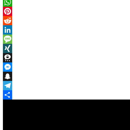
Email
WhatsApp
Pinterest
Reddit
LinkedIn
Message
XING
Threema
Messenger
Snapchat
Telegram
Teilen