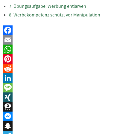
Übungsaufgabe: Werbung entlarven
Werbekompetenz schützt vor Manipulation
Facebook
Email
WhatsApp
Pinterest
Reddit
LinkedIn
Message
XING
Threema
Messenger