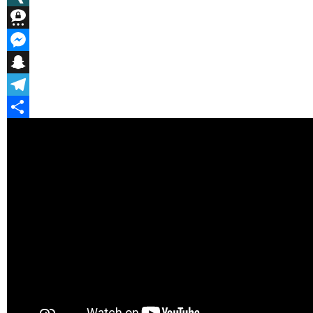
XING
Threema
Messenger
Snapchat
Telegram
Teilen